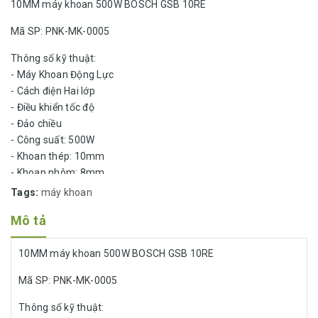
10MM máy khoan 500W BOSCH GSB 10RE
Mã SP: PNK-MK-0005
Thông số kỹ thuật:
- Máy Khoan Động Lực
- Cách điện Hai lớp
- Điều khiển tốc độ
- Đảo chiều
- Công suất: 500W
- Khoan thép: 10mm
- Khoan nhôm: 8mm
- Khoan gỗ: 20mm
Tags:
máy khoan
- Tốc độ không tải:...
Mô tả
10MM máy khoan 500W BOSCH GSB 10RE
Mã SP: PNK-MK-0005
Thông số kỹ thuật: