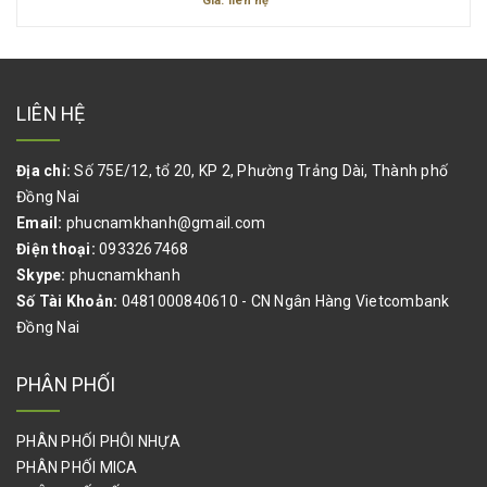
Giá: liên hệ
LIÊN HỆ
Địa chỉ:
Số 75E/12, tổ 20, KP 2, Phường Trảng Dài, Thành phố
Đồng Nai
Email:
phucnamkhanh@gmail.com
Điện thoại:
0933267468
Skype:
phucnamkhanh
Số Tài Khoản:
0481000840610 - CN Ngân Hàng Vietcombank
Đồng Nai
PHÂN PHỐI
PHÂN PHỐI PHÔI NHỰA
PHÂN PHỐI MICA