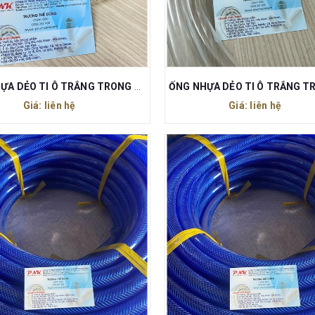
ỐNG NHỰA DẺO TI Ô TRẮNG TRONG PHI 25
Giá: liên hệ
Giá: liên hệ