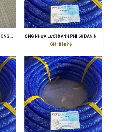
ỐNG NHỰA DẺO TI Ô TRẮNG TRONG PHI 20
ỐNG NHỰA LƯỚI XANH PHI 60 DẪN NƯỚC
Giá: liên hệ