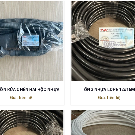
BỘ XẢ BỒN RỬA CHÉN HAI HỘC NHỰA 110MM (HỘC XẢ NHỰA)
ỐNG NHỰA LDPE 12x16
Giá: liên hệ
Giá: liên hệ