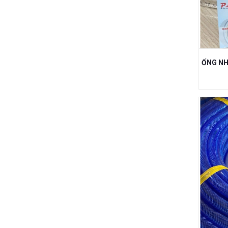
CÔNG NGHIỆP
THIẾT BỊ VỆ SINH BỒN TẮM BỒN CẦU
CHẬU LAVABO
THIẾT BỊ VĂN PHÒNG MÁY IN MÁY VI
TÍNH MÁY CHẤM CÔNG MÁY IN BILL
DÂY ĐAI ĐÓNG GÓI, DÂY ĐAI THÉP
DẦU, DÂY ĐAI NHỰA, THIẾT BỊ ĐÓNG
ĐAI, DÂY ĐAI NÂNG HÀNG, DÂY
CHẰNG HÀNG TĂNG ĐƠ, PA LĂNG
NÂNG HÀNG
ĐIỆN LẠNH,GAS LẠNH,ỐNG
ĐỒNG,BẢO ÔN,PHIN LỌC, BỘ LÃ
ỐNG NƯỚC, ỐNG PVC, ỐNG PPR, VAN
PVC, NỐI PVC, RẮC CO PVC, MĂNG
SÔNG HDPE, PHỤ KIỆN HDPE