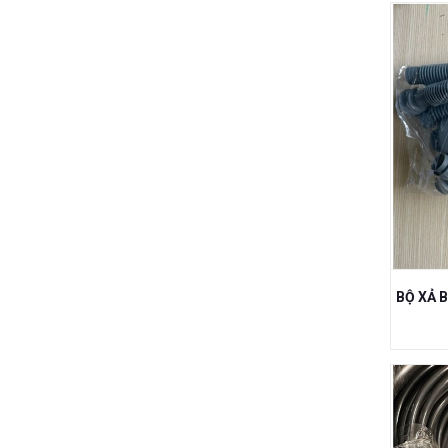
QUE HÀN, VẬT TƯ HÀN
VẬT TƯ NGŨ KIM NGÀNH GỖ
BÙ LON, ỐC VÍT, ỐC SIẾT CÁP, DÂY
CÁP THÉP, CÙM ÔM ỐNG
THIẾT BỊ DỤNG CỤ DÙNG TRONG
PHÒNG SẠCH
PALLET, GỖ VÁN CÔNG NGHIỆP
PHỤ KIỆN KHỚP NỐI HJ, ỐNG THÉP
BỌC NHỰA HÀN QUỐC
SƠN NƯỚC,SƠN DẦU,SƠN CHỐNG
THẤM,SƠN NỀN EPOXY,GIA CÔNG
SƠN HẤP NHIỆT
CÂN ĐIỆN TỬ,CÂN BÀN ĐIỆN TỬ,CÂN
PHÂN TÍCH,CÂN ĐẾM MẪU