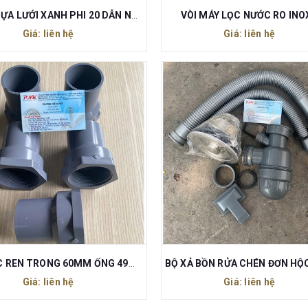
ỐNG NHỰA LƯỚI XANH PHI 20 DẪN NƯỚC
VÒI MÁY LỌC NƯỚC RO INO
Giá: liên hệ
Giá: liên hệ
NỐI PVC REN TRONG 60MM ỐNG 49MM
Giá: liên hệ
Giá: liên hệ