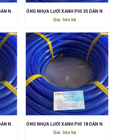
ỐNG NHỰA LƯỚI XANH PHI 40 DẪN NƯỚC
ỐNG NHỰA LƯỚI XANH PHI 35 DẪN NƯỚC
Giá: liên hệ
ỐNG NHỰA LƯỚI XANH PHI 25 DẪN NƯỚC
ỐNG NHỰA LƯỚI XANH PHI 18 DẪN NƯỚC
Giá: liên hệ