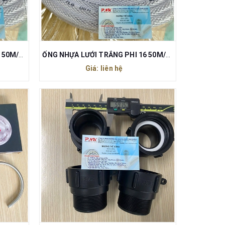
ỐNG NHỰA LƯỚI TRẮNG PHI 18 50M/CUỘN
ỐNG NHỰA LƯỚI TRẮNG PHI 16 50M/CUỘN
Giá: liên hệ