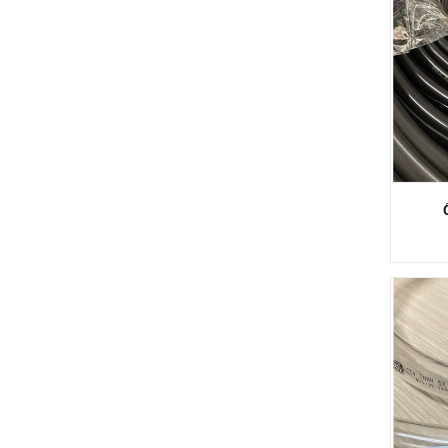
SENSOR OMRON, BANNER, TURCK,
TRI-TRONICS, AUTONICS, KEYENCE
BIẾN TẦN FUJI, DELTA, LS, OMRON,
MITSUBISHI, HITACHI, DANFOSS,
SIEMENS
XE NÂNG, ĐẨY HÀNG, ĐẨY HÀNG
LỒNG THÉP, BÁNH XE PU, BÁNH XE
PVC, BÁNH XE GIẢM XÓC, BÁNH XE
CHỊU NHIỆT
BĂNG KEO CHỊU NHIỆT,BĂNG KEO
NHÔM, KEO DÁN RON, KEO SILICONE
DỤNG CỤ STANLEY, SATA, ASAKI,
STANDARD, YETI, TOP, KORPER
BÔNG LỌC,LÕI LỌC DẦU,NỈ LỌC
DẦU,LÕI LỌC NƯỚC,THƯỚC THĂM
DẦU
THIẾT BỊ PHỤ TÙNG NGÀNH MAY