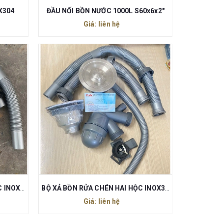
X304
ĐẦU NỐI BỒN NƯỚC 1000L S60x6x2"
Giá: liên hệ
BỘ XẢ BỒN RỬA CHÉN ĐƠN HỘC INOX304 110MM (HỘC XẢ INOX304)
BỘ XẢ BỒN RỬA CHÉN HAI HỘC INOX304 110MM (HỘC XẢ INOX304)
Giá: liên hệ