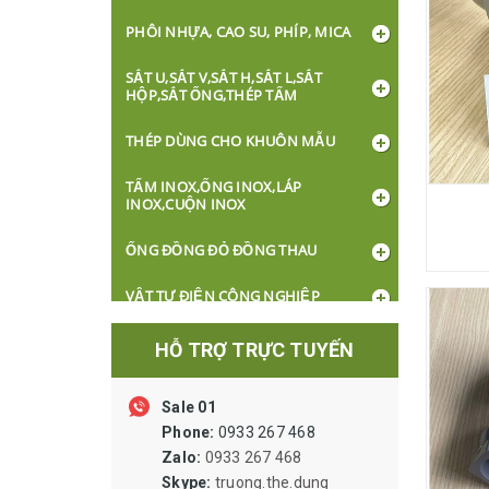
PHÔI NHỰA, CAO SU, PHÍP, MICA
SẮT U,SẮT V,SẮT H,SẮT L,SẮT
HỘP,SẮT ỐNG,THÉP TẤM
THÉP DÙNG CHO KHUÔN MẪU
TẤM INOX,ỐNG INOX,LÁP
INOX,CUỘN INOX
ỐNG ĐỒNG ĐỎ ĐỒNG THAU
VẬT TƯ ĐIỆN CÔNG NGHIỆP
DÂY CÁP ĐIỆN
HỖ TRỢ TRỰC TUYẾN
BÓNG ĐÈN, Ổ CẮM, CÔNG TẮC
Sale 01
XI LANH ỐNG HƠI VAN LỌC VẬT TƯ
Phone:
0933 267 468
KHÍ NÉN
Zalo:
0933 267 468
Skype:
truong.the.dung