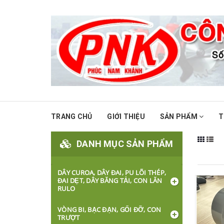
TRANG CHỦ
GIỚI THIỆU
SẢN PHẨM
T
DANH MỤC SẢN PHẨM
DÂY CUROA, DÂY ĐAI, PU LÕI THÉP,
ĐAI DẸT, DÂY BĂNG TẢI, CON LĂN
RULO
VÒNG BI, BẠC ĐẠN, GỐI ĐỠ, CON
TRƯỢT