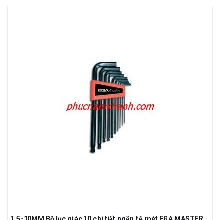
1.5-10MM Bộ lục giác 10 chi tiết ngắn hệ mét EGA MASTER 61500