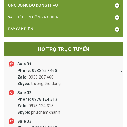
ỐNG ĐỒNG ĐỎ ĐỒNG THAU
VẬT TƯ ĐIỆN CÔNG NGHIỆP
DÂY CÁP ĐIỆN
BÓNG ĐÈN, Ổ CẮM, CÔNG TẮC
HỖ TRỢ TRỰC TUYẾN
XI LANH ỐNG HƠI VAN LỌC VẬT TƯ KHÍ NÉN
Sale 01
KHỚP NỐI NHÔNG SÊN BĂNG TẢI PULLY
Phone:
0933 267 468
ỐNG THỦY LỰC, ỐNG SIPHON, ỐNG RUỘT GÀ LÕI THÉP, ỐNG
Zalo:
0933 267 468
MỀM INOX DẪN DUNG DỊCH
Skype:
truong.the.dung
VẬT TƯ VAN ĐƯỜNG ỐNG, MẶT BÍCH
Sale 02
Phone:
0978 124 313
VẬT TƯ BẢO HỘ LAO ĐỘNG
Zalo:
0978 124 313
Skype:
phucnamkhanh
ĐỘNG CƠ GIẢM TỐC, BƠM CÔNG NGHIỆP
Sale 03