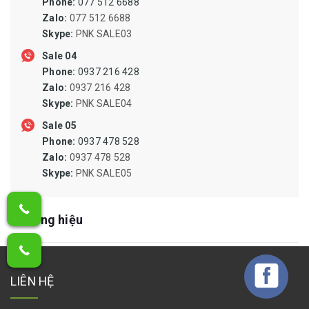
Phone:
077 512 6688
QUẠT CÔNG NGHIỆP, QUẠT LY TÂM
Zalo:
077 512 6688
SIN PHỐT, PHỐT CHỊU NHIỆT, ORING CHỊU NHIỆT
Skype:
PNK SALE03
Sale 04
NAM CHÂM DẠNG THANH, NAM CHÂM DẠNG CUỘN, NAM
Phone:
0937 216 428
CHÂM DẠNG ỐNG
Zalo:
0937 216 428
MŨI KHOAN TARO DOA PHAY TIỆN MÀI DŨA MŨI VÍT ĐẦU
Skype:
PNK SALE04
MĂNG RANH
Sale 05
MÁY KHOAN, MÁY PHAY, MÁY MÀI, MÁY CHÀ NHÁM, MÁY BẮT
Phone:
0937 478 528
ỐC VÍT
Zalo:
0937 478 528
Skype:
PNK SALE05
ĐÁ CẮT,MÀI,CÀ LEM,NHÁM NỈ ĐÁNH BÓNG,BÁNH CHÉN CƯỚC
DÂY RÚT,DÂY POLY,DÂY DÙ,BẠT CHE,LƯỚI CHẮN CÔN TRÙNG
Thương hiệu
CAO SU SILICONE CHỊU NHIỆT, TẤM SILICONE, RON SILICONE,
DÂY SILICONE ĐẶC, ỐNG SILICONE DẪN DUNG DỊCH, ỐNG HÚT
SILICONE
LIÊN HỆ
TÚI PE,BAO BÌ KRAFT,VẢI BỐ,THÙNG CARTON