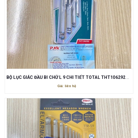
BỘ LỤC GIÁC ĐẦU BI CHỮ L 9 CHI TIẾT TOTAL THT106292 1.5-13MM
Giá: liên hệ