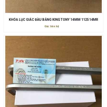
KHÓA LỤC GIÁC ĐẦU BẰNG KINGTONY 14MM 112514MR
Giá: liên hệ