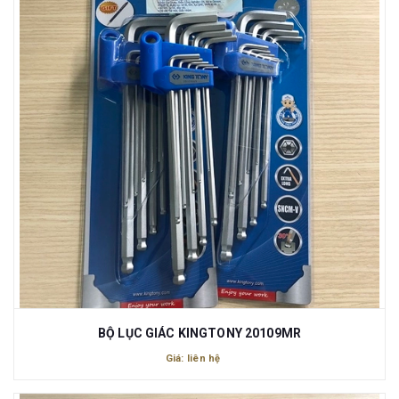
BỘ LỤC GIÁC KINGTONY 20109MR
Giá: liên hệ