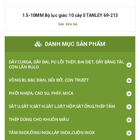
1.5-10MM Bộ lục giác 10 cây STANLEY 69-213
Giá: liên hệ
DANH MỤC SẢN PHẨM
DÂY CUROA, DÂY ĐAI, PU LÕI THÉP, ĐAI DẸT, DÂY BĂNG TẢI,
CON LĂN RULO
VÒNG BI, BẠC ĐẠN, GỐI ĐỠ, CON TRƯỢT
PHÔI NHỰA, CAO SU, PHÍP, MICA
SẮT U,SẮT V,SẮT H,SẮT L,SẮT HỘP,SẮT ỐNG,THÉP TẤM
THÉP DÙNG CHO KHUÔN MẪU
TẤM INOX,ỐNG INOX,LÁP INOX,CUỘN INOX