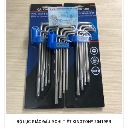
BỘ LỤC GIÁC ĐẤU 9 CHI TIẾT KINGTONY 20419PR