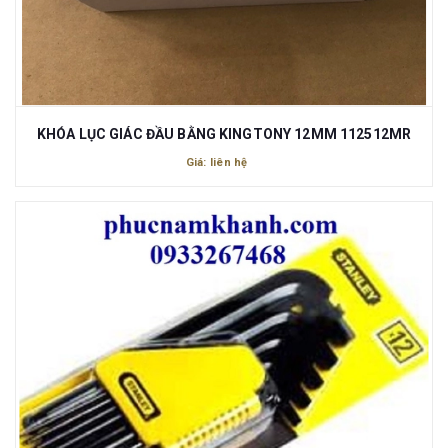
KHÓA LỤC GIÁC ĐẦU BẰNG KINGTONY 12MM 112512MR
Giá: liên hệ