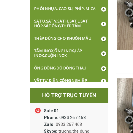
PHÔI NHỰA, CAO SU, PHÍP, MICA
SẮT U,SẮT V,SẮT H,SẮT L,SẮT
HỘP,SẮT ỐNG,THÉP TẤM
THÉP DÙNG CHO KHUÔN MẪU
TẤM INOX,ỐNG INOX,LÁP
INOX,CUỘN INOX
ỐNG ĐỒNG ĐỎ ĐỒNG THAU
VẬT TƯ ĐIỆN CÔNG NGHIỆP
DÂY CÁP ĐIỆN
HỖ TRỢ TRỰC TUYẾN
BÓNG ĐÈN, Ổ CẮM, CÔNG TẮC
Sale 01
XI LANH ỐNG HƠI VAN LỌC VẬT TƯ
Phone:
0933 267 468
KHÍ NÉN
Zalo:
0933 267 468
Skype:
truong.the.dung