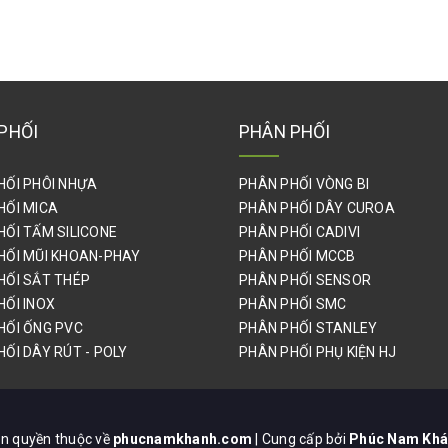
PHỐI
PHÂN PHỐI
HỐI PHÔI NHỰA
PHÂN PHỐI VÒNG BI
HỐI MICA
PHÂN PHỐI DÂY CUROA
HỐI TẤM SILICONE
PHÂN PHỐI CADIVI
HỐI MŨI KHOAN-PHAY
PHÂN PHỐI MCCB
HỐI SẮT THÉP
PHÂN PHỐI SENSOR
HỐI INOX
PHÂN PHỐI SMC
HỐI ỐNG PVC
PHÂN PHỐI STANLEY
ỐI DÂY RÚT - POLY
PHÂN PHỐI PHỤ KIỆN HJ
n quyền thuộc về
phucnamkhanh.com
| Cung cấp bởi
Phúc Nam Kh