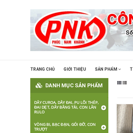
TRANG CHỦ
GIỚI THIỆU
SẢN PHẨM
T
DANH MỤC SẢN PHẨM
DÂY CUROA, DÂY ĐAI, PU LÕI THÉP,
ĐAI DẸT, DÂY BĂNG TẢI, CON LĂN
RULO
VÒNG BI, BẠC ĐẠN, GỐI ĐỠ, CON
TRƯỢT