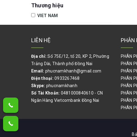
MŨI KHOAN TARO DOA PHAY TIỆN
Thương hiệu
MÀI DŨA MŨI VÍT ĐẦU MĂNG RANH
VIET NAM
MÁY KHOAN, MÁY PHAY, MÁY MÀI,
MÁY CHÀ NHÁM, MÁY BẮT ỐC VÍT
ĐÁ CẮT,MÀI,CÀ LEM,NHÁM NỈ ĐÁNH
LIÊN HỆ
PHÂN 
BÓNG,BÁNH CHÉN CƯỚC
DÂY RÚT,DÂY POLY,DÂY DÙ,BẠT
Địa chỉ:
Số 75E/12, tổ 20, KP 2, Phường
PHÂN P
CHE,LƯỚI CHẮN CÔN TRÙNG
Trảng Dài, Thành phố Đồng Nai
PHÂN P
Email:
phucnamkhanh@gmail.com
PHÂN P
CAO SU SILICONE CHỊU NHIỆT, TẤM
SILICONE, RON SILICONE, DÂY
Điện thoại:
0933267468
PHÂN P
SILICONE ĐẶC, ỐNG SILICONE DẪN
Skype:
phucnamkhanh
PHÂN P
DUNG DỊCH, ỐNG HÚT SILICONE
Số Tài Khoản:
0481000840610 - CN
PHÂN P
Ngân Hàng Vietcombank Đồng Nai
TÚI PE,BAO BÌ KRAFT,VẢI BỐ,THÙNG
PHÂN P
CARTON
PHÂN PH
BÌNH ẮC QUY, BÌNH ĐIỆN, BÌNH SẠC,
BÌNH ỔN ÁP
Bả
DẦU NHỚT CÔNG NGHIỆP