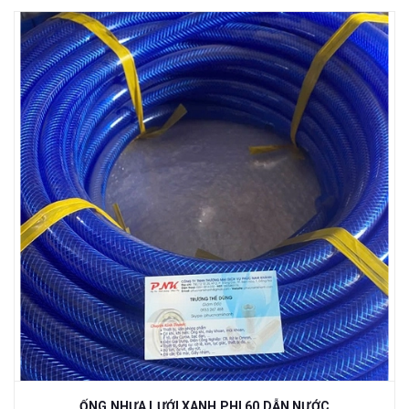
ỐNG NHỰA LƯỚI XANH PHI 60 DẪN NƯỚC