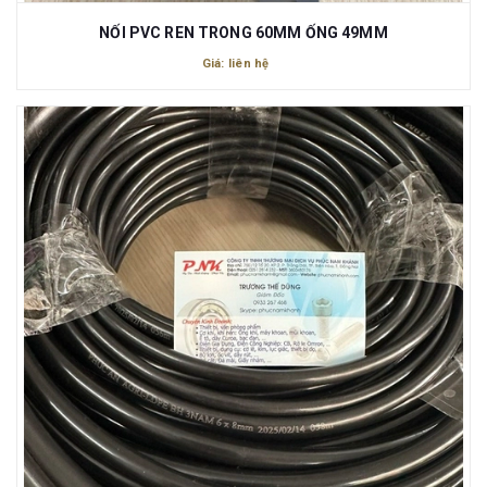
NỐI PVC REN TRONG 60MM ỐNG 49MM
Giá: liên hệ