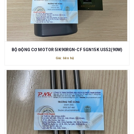
BỘ ĐỘNG CƠ MOTOR 5IK90RGN-CF 5GN15K US52(90W)
Giá: liên hệ