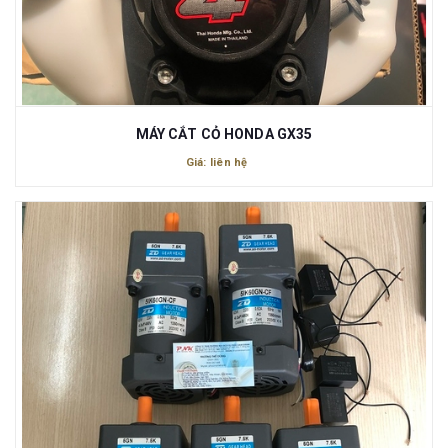
MÁY CẮT CỎ HONDA GX35
Giá: liên hệ