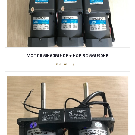
MOTOR 5IK60GU-CF + HỘP SỐ 5GU90KB
Giá: liên hệ