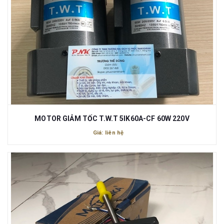
MOTOR GIẢM TỐC T.W.T 5IK60A-CF 60W 220V
Giá: liên hệ