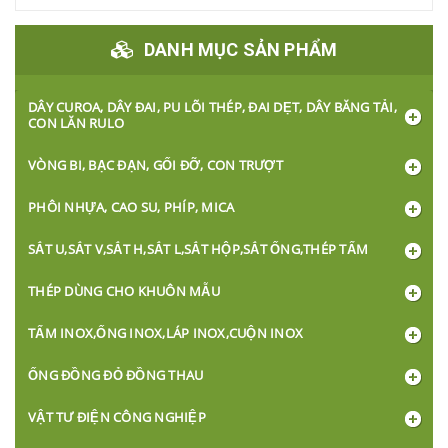
DANH MỤC SẢN PHẨM
DÂY CUROA, DÂY ĐAI, PU LÕI THÉP, ĐAI DẸT, DÂY BĂNG TẢI,
CON LĂN RULO
VÒNG BI, BẠC ĐẠN, GỐI ĐỠ, CON TRƯỢT
PHÔI NHỰA, CAO SU, PHÍP, MICA
SẮT U,SẮT V,SẮT H,SẮT L,SẮT HỘP,SẮT ỐNG,THÉP TẤM
THÉP DÙNG CHO KHUÔN MẪU
TẤM INOX,ỐNG INOX,LÁP INOX,CUỘN INOX
ỐNG ĐỒNG ĐỎ ĐỒNG THAU
VẬT TƯ ĐIỆN CÔNG NGHIỆP