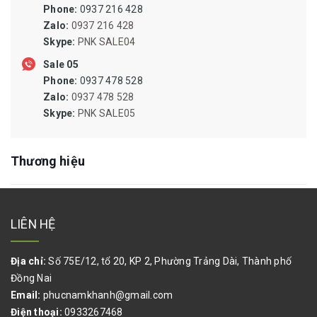
Phone:
0937 216 428
CHÂM DẠNG ỐNG
Zalo:
0937 216 428
MŨI KHOAN TARO DOA PHAY TIỆN MÀI DŨA MŨI VÍT ĐẦU
Skype:
PNK SALE04
MĂNG RANH
Sale 05
MÁY KHOAN, MÁY PHAY, MÁY MÀI, MÁY CHÀ NHÁM, MÁY BẮT
Phone:
0937 478 528
ỐC VÍT
Zalo:
0937 478 528
Skype:
PNK SALE05
ĐÁ CẮT,MÀI,CÀ LEM,NHÁM NỈ ĐÁNH BÓNG,BÁNH CHÉN CƯỚC
DÂY RÚT,DÂY POLY,DÂY DÙ,BẠT CHE,LƯỚI CHẮN CÔN TRÙNG
Thương hiệu
CAO SU SILICONE CHỊU NHIỆT, TẤM SILICONE, RON SILICONE,
DÂY SILICONE ĐẶC, ỐNG SILICONE DẪN DUNG DỊCH, ỐNG HÚT
SILICONE
LIÊN HỆ
TÚI PE,BAO BÌ KRAFT,VẢI BỐ,THÙNG CARTON
Địa chỉ:
Số 75E/12, tổ 20, KP 2, Phường Trảng Dài, Thành phố
BÌNH ẮC QUY, BÌNH ĐIỆN, BÌNH SẠC, BÌNH ỔN ÁP
Đồng Nai
DẦU NHỚT CÔNG NGHIỆP
Email:
phucnamkhanh@gmail.com
Điện thoại:
0933267468