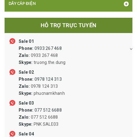
DÂY CÁP ĐIỆN
BÓNG ĐÈN, Ổ CẮM, CÔNG TẮC
HỖ TRỢ TRỰC TUYẾN
XI LANH ỐNG HƠI VAN LỌC VẬT TƯ KHÍ NÉN
Sale 01
KHỚP NỐI NHÔNG SÊN BĂNG TẢI PULLY
Phone:
0933 267 468
ỐNG THỦY LỰC, ỐNG SIPHON, ỐNG RUỘT GÀ LÕI THÉP, ỐNG
Zalo:
0933 267 468
MỀM INOX DẪN DUNG DỊCH
Skype:
truong.the.dung
VẬT TƯ VAN ĐƯỜNG ỐNG, MẶT BÍCH
Sale 02
Phone:
0978 124 313
VẬT TƯ BẢO HỘ LAO ĐỘNG
Zalo:
0978 124 313
Skype:
phucnamkhanh
ĐỘNG CƠ GIẢM TỐC, BƠM CÔNG NGHIỆP
Sale 03
Phone:
077 512 6688
QUẠT CÔNG NGHIỆP, QUẠT LY TÂM
Zalo:
077 512 6688
SIN PHỐT, PHỐT CHỊU NHIỆT, ORING CHỊU NHIỆT
Skype:
PNK SALE03
Sale 04
NAM CHÂM DẠNG THANH, NAM CHÂM DẠNG CUỘN, NAM