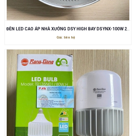
ĐÈN LED CAO ÁP NHÀ XƯỞNG DSY HIGH BAY DSYNX-100W 220-240V 6500K GỒM CHÓA ĐÈN
Giá: liên hệ