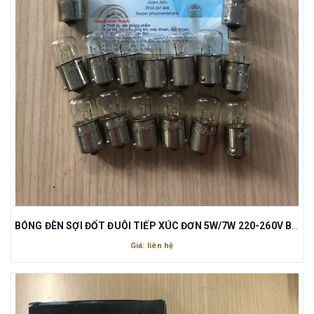
BÓNG ĐÈN SỢI ĐỐT ĐUÔI TIẾP XÚC ĐƠN 5W/7W 220-260V BA15S
Giá: liên hệ