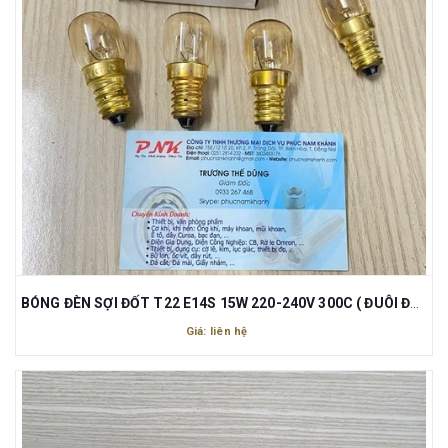
BÓNG ĐÈN SỢI ĐỐT T22 E14S 15W 220-240V 300C ( ĐUÔI ĐÈN E14)
Giá: liên hệ