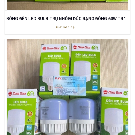
BÒNG ĐÈN LED BULB TRỤ NHÔM ĐÚC RẠNG ĐÔNG 60W TR135NĐ1/60W.H
Giá: liên hệ