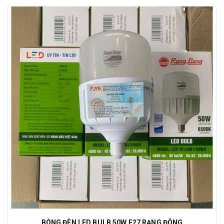
BÓNG ĐÈN LED BULB 50W E27 RẠNG ĐÔNG