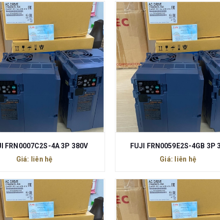
I FRN0007C2S-4A 3P 380V
FUJI FRN0059E2S-4GB 3P 
Giá: liên hệ
Giá: liên hệ