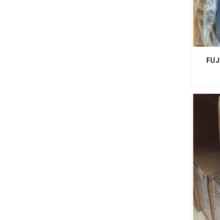
CÔNG NGHIỆP
THIẾT BỊ VỆ SINH BỒN TẮM BỒN CẦU
CHẬU LAVABO
THIẾT BỊ VĂN PHÒNG MÁY IN MÁY VI
TÍNH MÁY CHẤM CÔNG MÁY IN BILL
FUJ
DÂY ĐAI ĐÓNG GÓI, DÂY ĐAI THÉP
DẦU, DÂY ĐAI NHỰA, THIẾT BỊ ĐÓNG
ĐAI, DÂY ĐAI NÂNG HÀNG, DÂY
CHẰNG HÀNG TĂNG ĐƠ, PA LĂNG
NÂNG HÀNG
ĐIỆN LẠNH,GAS LẠNH,ỐNG
ĐỒNG,BẢO ÔN,PHIN LỌC, BỘ LÃ
ỐNG NƯỚC, ỐNG PVC, ỐNG PPR, VAN
PVC, NỐI PVC, RẮC CO PVC, MĂNG
SÔNG HDPE, PHỤ KIỆN HDPE