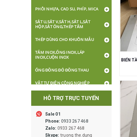
PHÔI NHỰA, CAO SU, PHÍP, MICA
SẮT U,SẮT V,SẮT H,SẮT L,SẮT
HỘP,SẮT ỐNG,THÉP TẤM
THÉP DÙNG CHO KHUÔN MẪU
TẤM INOX,ỐNG INOX,LÁP
INOX,CUỘN INOX
ỐNG ĐỒNG ĐỎ ĐỒNG THAU
VẬT TƯ ĐIỆN CÔNG NGHIỆP
DÂY CÁP ĐIỆN
HỖ TRỢ TRỰC TUYẾN
BÓNG ĐÈN, Ổ CẮM, CÔNG TẮC
Sale 01
XI LANH ỐNG HƠI VAN LỌC VẬT TƯ
Phone:
0933 267 468
KHÍ NÉN
Zalo:
0933 267 468
Skype:
truong.the.dung