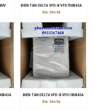
380V
BIẾN TẦN DELTA VFD-B VFD750B43A 100HP 75kW
Giá: liên hệ
00B43A
BIẾN TẦN DELTA VFD-B VFD185B43A
Giá: liên hệ