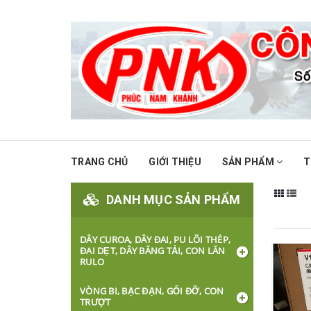
TRANG CHỦ
GIỚI THIỆU
SẢN PHẨM
T
DANH MỤC SẢN PHẨM
DÂY CUROA, DÂY ĐAI, PU LÕI THÉP,
ĐAI DẸT, DÂY BĂNG TẢI, CON LĂN
RULO
VÒNG BI, BẠC ĐẠN, GỐI ĐỠ, CON
TRƯỢT