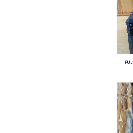
SENSOR OMRON, BANNER, TURCK,
TRI-TRONICS, AUTONICS, KEYENCE
BIẾN TẦN FUJI, DELTA, LS, OMRON,
MITSUBISHI, HITACHI, DANFOSS,
SIEMENS
XE NÂNG, ĐẨY HÀNG, ĐẨY HÀNG
LỒNG THÉP, BÁNH XE PU, BÁNH XE
PVC, BÁNH XE GIẢM XÓC, BÁNH XE
CHỊU NHIỆT
FUJ
BĂNG KEO CHỊU NHIỆT,BĂNG KEO
NHÔM, KEO DÁN RON, KEO SILICONE
DỤNG CỤ STANLEY, SATA, ASAKI,
STANDARD, YETI, TOP, KORPER
BÔNG LỌC,LÕI LỌC DẦU,NỈ LỌC
DẦU,LÕI LỌC NƯỚC,THƯỚC THĂM
DẦU
THIẾT BỊ PHỤ TÙNG NGÀNH MAY