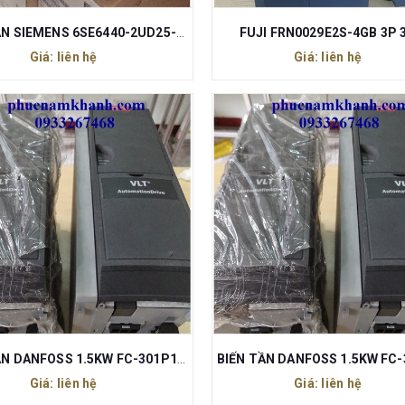
BIẾN TẦN SIEMENS 6SE6440-2UD25-5CA1
FUJI FRN0029E2S-4GB 3P 
Giá: liên hệ
Giá: liên hệ
BIẾN TẦN DANFOSS 1.5KW FC-301P1K5T4E20H2
Giá: liên hệ
Giá: liên hệ