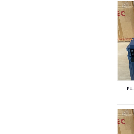
QUE HÀN, VẬT TƯ HÀN
VẬT TƯ NGŨ KIM NGÀNH GỖ
BÙ LON, ỐC VÍT, ỐC SIẾT CÁP, DÂY
CÁP THÉP, CÙM ÔM ỐNG
THIẾT BỊ DỤNG CỤ DÙNG TRONG
PHÒNG SẠCH
PALLET, GỖ VÁN CÔNG NGHIỆP
PHỤ KIỆN KHỚP NỐI HJ, ỐNG THÉP
BỌC NHỰA HÀN QUỐC
FUJ
SƠN NƯỚC,SƠN DẦU,SƠN CHỐNG
THẤM,SƠN NỀN EPOXY,GIA CÔNG
SƠN HẤP NHIỆT
CÂN ĐIỆN TỬ,CÂN BÀN ĐIỆN TỬ,CÂN
PHÂN TÍCH,CÂN ĐẾM MẪU