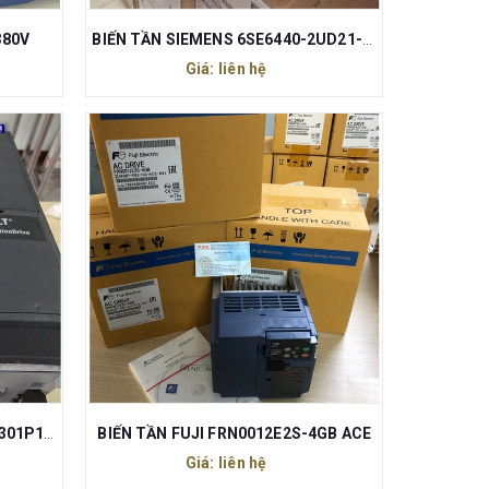
380V
BIẾN TẦN SIEMENS 6SE6440-2UD21-5AA1 1.5KW
Giá: liên hệ
BIẾN TẦN DANFOSS 1.5KW FC-301P1K5T4E20H1
BIẾN TẦN FUJI FRN0012E2S-4GB ACE
Giá: liên hệ