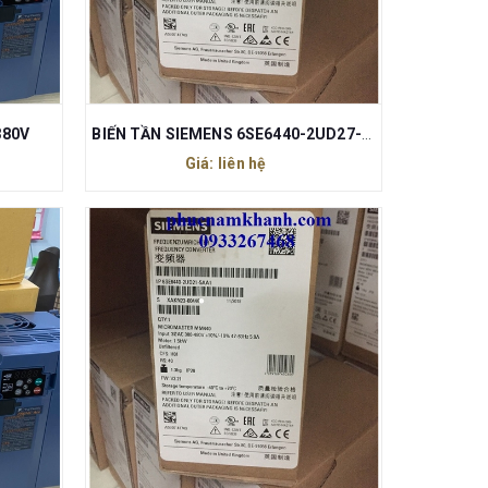
380V
BIẾN TẦN SIEMENS 6SE6440-2UD27-5CA1
Giá: liên hệ