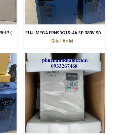
BIẾN TẦN DELTA VFD185B43A 25HP (18.5KW) 3 PHA 380V ~ 460V
FUJI MEGA FRN90G1S-4A 3P 380V 90kW
Giá: liên hệ