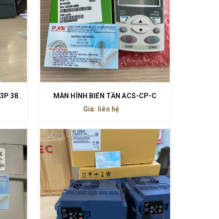
BIẾN TẦN ACS355-03E-08A8-4 3P 380VAC 4KW
MÀN HÌNH BIẾN TẦN ACS-CP-C
Giá: liên hệ