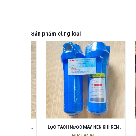
Sản phẩm cùng loại
VAN XẢ TỰ ĐỘNG LỌC TÁCH NƯỚC HDP-L-04 G
LỌC TÁCH NƯỚC MÁY NÉN KHÍ REN 27 P-015
BỘ L
Giá: liên hệ