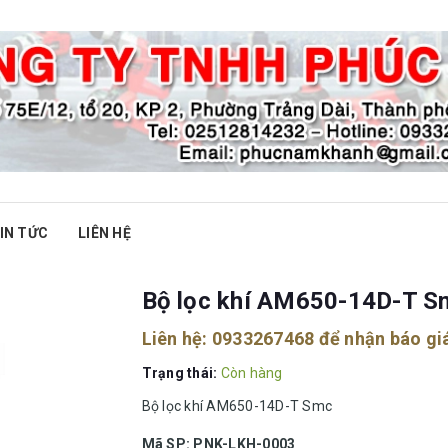
IN TỨC
LIÊN HỆ
Bộ lọc khí AM650-14D-T S
Liên hệ:
0933267468
để nhận báo gi
Trạng thái:
Còn hàng
Bộ lọc khí AM650-14D-T Smc
Mã SP: PNK-LKH-0003