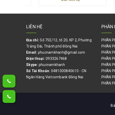
LIÊN HỆ
PHÂN 
Địa chỉ:
Số 75E/12, tổ 20, KP 2, Phường
PHÂN P
Trảng Dài, Thành phố Đồng Nai
PHÂN P
Email:
phucnamkhanh@gmail.com
PHÂN P
Điện thoại:
0933267468
PHÂN P
Skype:
phucnamkhanh
PHÂN P
Số Tài Khoản:
0481000840610 - CN
PHÂN P
Ngân Hàng Vietcombank Đồng Nai
PHÂN P
PHÂN PH
Bả