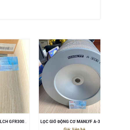
BỘ LỌC ĐƠN KHÍ NÉN BLCH GFR300-10 REN 17MM
LỌC GIÓ ĐỘNG CƠ MANLYF A-3036 300x360x195/25 CHO XE TẢI
Giá: liên hệ