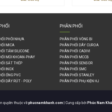
PHỐI
PHÂN PHỐI
HỐI PHÔI NHỰA
PHÂN PHỐI VÒNG BI
HỐI MICA
PHÂN PHỐI DÂY CUROA
HỐI TẤM SILICONE
PHÂN PHỐI CADIVI
HỐI MŨI KHOAN-PHAY
PHÂN PHỐI MCCB
HỐI SẮT THÉP
PHÂN PHỐI SENSOR
HỐI INOX
PHÂN PHỐI SMC
HỐI ỐNG PVC
PHÂN PHỐI STANLEY
ỐI DÂY RÚT - POLY
PHÂN PHỐI PHỤ KIỆN HJ
n quyền thuộc về
phucnamkhanh.com
| Cung cấp bởi
Phúc Nam Kh