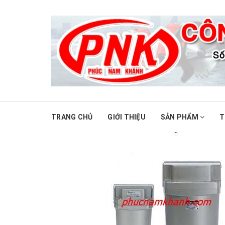
TRANG CHỦ
GIỚI THIỆU
SẢN PHẨM
T