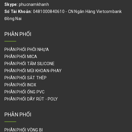
Skype:
phucnamkhanh
Số Tài Khoản:
0481000840610 - CN Ngân Hàng Vietcombank
Đồng Nai
PHÂN PHỐI
PHÂN PHỐI PHÔI NHỰA
PHÂN PHỐI MICA
PHÂN PHỐI TẤM SILICONE
PHÂN PHỐI MŨI KHOAN-PHAY
PHÂN PHỐI SẮT THÉP
PHÂN PHỐI INOX
PHÂN PHỐI ỐNG PVC
PHÂN PHỐI DÂY RÚT - POLY
PHÂN PHỐI
PHÂN PHỐI VÒNG BI