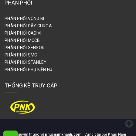
PHÂN PHỐI
PHÂN PHỐI VÒNG BI
PHÂN PHỐI DÂY CUROA
PHÂN PHỐI CADIVI
PHÂN PHỐI MCCB
PHÂN PHỐI SENSOR
PHÂN PHỐI SMC
PHÂN PHỐI STANLEY
PHÂN PHỐI PHỤ KIỆN HJ
THỐNG KÊ TRUY CẬP
Bản quyền thuộc về
phucnamkhanh.com
| Cung cấp bởi
Phúc Nam