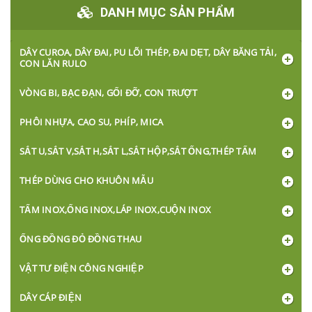
DANH MỤC SẢN PHẨM
DÂY CUROA, DÂY ĐAI, PU LÕI THÉP, ĐAI DẸT, DÂY BĂNG TẢI,
CON LĂN RULO
VÒNG BI, BẠC ĐẠN, GỐI ĐỠ, CON TRƯỢT
PHÔI NHỰA, CAO SU, PHÍP, MICA
SẮT U,SẮT V,SẮT H,SẮT L,SẮT HỘP,SẮT ỐNG,THÉP TẤM
THÉP DÙNG CHO KHUÔN MẪU
TẤM INOX,ỐNG INOX,LÁP INOX,CUỘN INOX
ỐNG ĐỒNG ĐỎ ĐỒNG THAU
VẬT TƯ ĐIỆN CÔNG NGHIỆP
DÂY CÁP ĐIỆN