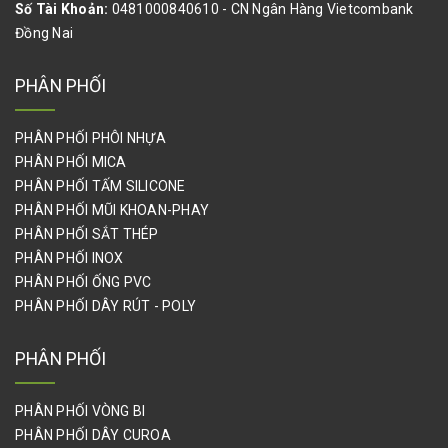
Số Tài Khoản:
0481000840610 - CN Ngân Hàng Vietcombank
VẬT TƯ NGŨ KIM NGÀNH GỖ
Đồng Nai
BÙ LON, ỐC VÍT, ỐC SIẾT CÁP, DÂY CÁP THÉP, CÙM ÔM ỐNG
PHÂN PHỐI
THIẾT BỊ DỤNG CỤ DÙNG TRONG PHÒNG SẠCH
PHÂN PHỐI PHÔI NHỰA
PALLET, GỖ VÁN CÔNG NGHIỆP
PHÂN PHỐI MICA
PHÂN PHỐI TẤM SILICONE
PHỤ KIỆN KHỚP NỐI HJ, ỐNG THÉP BỌC NHỰA HÀN QUỐC
PHÂN PHỐI MŨI KHOAN-PHAY
SƠN NƯỚC,SƠN DẦU,SƠN CHỐNG THẤM,SƠN NỀN EPOXY,GIA
PHÂN PHỐI SẮT THÉP
CÔNG SƠN HẤP NHIỆT
PHÂN PHỐI INOX
PHÂN PHỐI ỐNG PVC
CÂN ĐIỆN TỬ,CÂN BÀN ĐIỆN TỬ,CÂN PHÂN TÍCH,CÂN ĐẾM
MẪU
PHÂN PHỐI DÂY RÚT - POLY
SENSOR OMRON, BANNER, TURCK, TRI-TRONICS, AUTONICS,
PHÂN PHỐI
KEYENCE
BIẾN TẦN FUJI, DELTA, LS, OMRON, MITSUBISHI, HITACHI,
PHÂN PHỐI VÒNG BI
DANFOSS, SIEMENS
PHÂN PHỐI DÂY CUROA