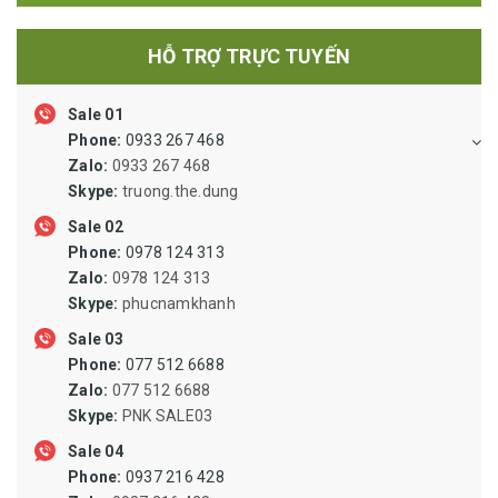
BÓNG ĐÈN, Ổ CẮM, CÔNG TẮC
HỖ TRỢ TRỰC TUYẾN
XI LANH ỐNG HƠI VAN LỌC VẬT TƯ KHÍ NÉN
Sale 01
KHỚP NỐI NHÔNG SÊN BĂNG TẢI PULLY
Phone:
0933 267 468
ỐNG THỦY LỰC, ỐNG SIPHON, ỐNG RUỘT GÀ LÕI THÉP, ỐNG
Zalo:
0933 267 468
MỀM INOX DẪN DUNG DỊCH
Skype:
truong.the.dung
VẬT TƯ VAN ĐƯỜNG ỐNG, MẶT BÍCH
Sale 02
Phone:
0978 124 313
VẬT TƯ BẢO HỘ LAO ĐỘNG
Zalo:
0978 124 313
Skype:
phucnamkhanh
ĐỘNG CƠ GIẢM TỐC, BƠM CÔNG NGHIỆP
Sale 03
Phone:
077 512 6688
QUẠT CÔNG NGHIỆP, QUẠT LY TÂM
Zalo:
077 512 6688
SIN PHỐT, PHỐT CHỊU NHIỆT, ORING CHỊU NHIỆT
Skype:
PNK SALE03
Sale 04
NAM CHÂM DẠNG THANH, NAM CHÂM DẠNG CUỘN, NAM
Phone:
0937 216 428
CHÂM DẠNG ỐNG