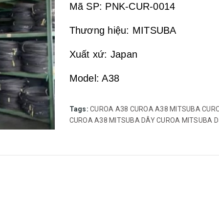
Mã SP: PNK-CUR-0014
Thương hiệu: MITSUBA
Xuất xứ: Japan
Model: A38
Đơn vị tính: Sợi
Tags:
CUROA A38
CUROA A38 MITSUBA
CUR
CUROA A38 MITSUBA
DÂY CUROA MITSUBA
D
Ứng dụng: được sử dụng trong cá
may, thức ăn gia súc, xay lúa,...