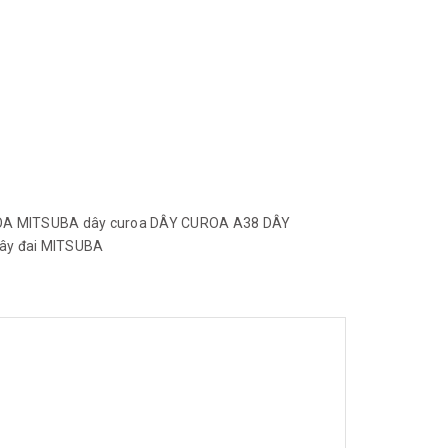
OA MITSUBA
dây curoa
DÂY CUROA A38
DÂY
ây đai
MITSUBA
c ngành công nghiệp như: sợi, dệt