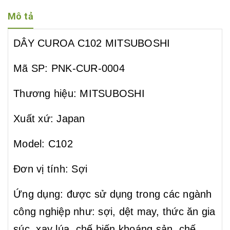
công nghiệp như: sợi, dệt may, thức ăn gia
Mô tả
súc, xay...
DÂY CUROA C102 MITSUBOSHI
Mã SP: PNK-CUR-0004
Thương hiệu: MITSUBOSHI
Xuất xứ: Japan
Model: C102
Đơn vị tính: Sợi
Ứng dụng: được sử dụng trong các ngành
công nghiệp như: sợi, dệt may, thức ăn gia
súc, xay lúa, chế biến khoáng sản, chế