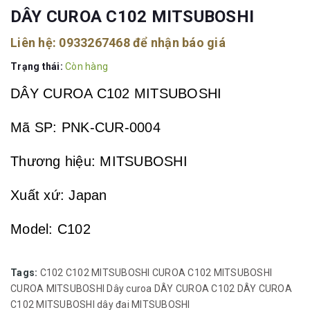
DÂY CUROA C102 MITSUBOSHI
Liên hệ:
0933267468
để nhận báo giá
Trạng thái:
Còn hàng
DÂY CUROA C102 MITSUBOSHI
Mã SP: PNK-CUR-0004
Thương hiệu: MITSUBOSHI
Xuất xứ: Japan
Model: C102
Đơn vị tính: Sợi
Tags:
C102
C102 MITSUBOSHI
CUROA C102 MITSUBOSHI
CUROA MITSUBOSHI
Dây curoa
DÂY CUROA C102
DÂY CUROA
Ứng dụng: được sử dụng trong các ngành
C102 MITSUBOSHI
dây đai
MITSUBOSHI