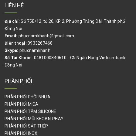
LIÊN HỆ
Địa chỉ:
Số 75E/12, tổ 20, KP 2, Phường Trảng Dài, Thành phố
Đồng Nai
Email:
phucnamkhanh@gmail.com
Điện thoại:
0933267468
Skype:
phucnamkhanh
Số Tài Khoản:
0481000840610 - CN Ngân Hàng Vietcombank
Đồng Nai
PHÂN PHỐI
PHÂN PHỐI PHÔI NHỰA
PHÂN PHỐI MICA
PHÂN PHỐI TẤM SILICONE
PHÂN PHỐI MŨI KHOAN-PHAY
PHÂN PHỐI SẮT THÉP
PHÂN PHỐI INOX