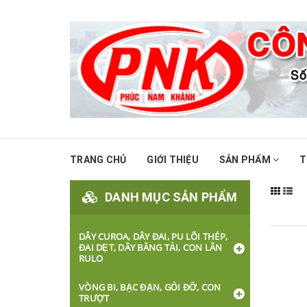
TRANG CHỦ
GIỚI THIỆU
SẢN PHẨM
T
DANH MỤC SẢN PHẨM
DÂY CUROA, DÂY ĐAI, PU LÕI THÉP,
ĐAI DẸT, DÂY BĂNG TẢI, CON LĂN
RULO
VÒNG BI, BẠC ĐẠN, GỐI ĐỠ, CON
TRƯỢT