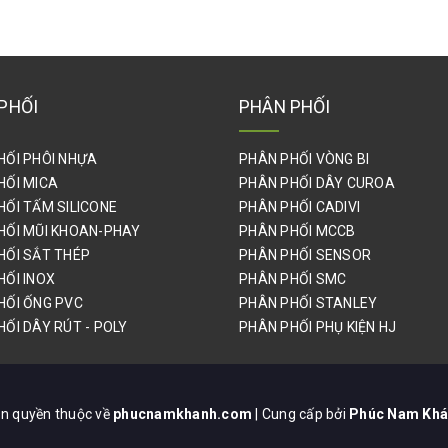
PHỐI
PHÂN PHỐI
HỐI PHÔI NHỰA
PHÂN PHỐI VÒNG BI
HỐI MICA
PHÂN PHỐI DÂY CUROA
HỐI TẤM SILICONE
PHÂN PHỐI CADIVI
HỐI MŨI KHOAN-PHAY
PHÂN PHỐI MCCB
HỐI SẮT THÉP
PHÂN PHỐI SENSOR
HỐI INOX
PHÂN PHỐI SMC
HỐI ỐNG PVC
PHÂN PHỐI STANLEY
ỐI DÂY RÚT - POLY
PHÂN PHỐI PHỤ KIỆN HJ
n quyền thuộc về
phucnamkhanh.com
| Cung cấp bởi
Phúc Nam Kh