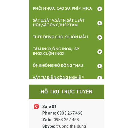
PHÔI NHỰA, CAO SU, PHÍP, MICA
SẮT U,SẮT V,SẮT H,SẮT L,SẮT
HỘP,SẮT ỐNG,THÉP TẤM
THÉP DÙNG CHO KHUÔN MẪU
TẤM INOX,ỐNG INOX,LÁP
INOX,CUỘN INOX
ỐNG ĐỒNG ĐỎ ĐỒNG THAU
VẬT TƯ ĐIỆN CÔNG NGHIỆP
DÂY CÁP ĐIỆN
HỖ TRỢ TRỰC TUYẾN
BÓNG ĐÈN, Ổ CẮM, CÔNG TẮC
Sale 01
XI LANH ỐNG HƠI VAN LỌC VẬT TƯ
Phone:
0933 267 468
KHÍ NÉN
Zalo:
0933 267 468
Skype:
truong.the.dung