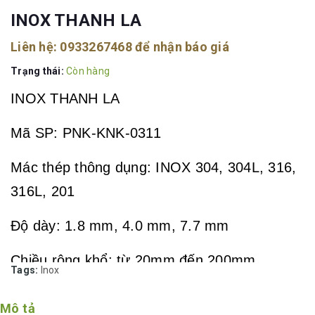
INOX THANH LA
Liên hệ:
0933267468
để nhận báo giá
Trạng thái:
Còn hàng
INOX THANH LA
Mã SP: PNK-KNK-0311
Mác thép thông dụng: INOX 304, 304L, 316,
316L, 201
Độ dày: 1.8 mm, 4.0 mm, 7.7 mm
Chiều rộng khổ: từ 20mm đến 200mm
Tags:
Inox
Xuất xứ: Châu Âu, Ấn Độ, Hàn Quốc, Đài
Mô tả