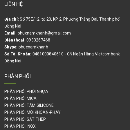
LIÊN HỆ
Địa chỉ:
Số 75E/12, tổ 20, KP 2, Phường Trảng Dài, Thành phố
Đồng Nai
Email:
phucnamkhanh@gmail.com
Điện thoại:
0933267468
Skype:
phucnamkhanh
Số Tài Khoản:
0481000840610 - CN Ngân Hàng Vietcombank
Đồng Nai
PHÂN PHỐI
PHÂN PHỐI PHÔI NHỰA
PHÂN PHỐI MICA
PHÂN PHỐI TẤM SILICONE
PHÂN PHỐI MŨI KHOAN-PHAY
PHÂN PHỐI SẮT THÉP
PHÂN PHỐI INOX