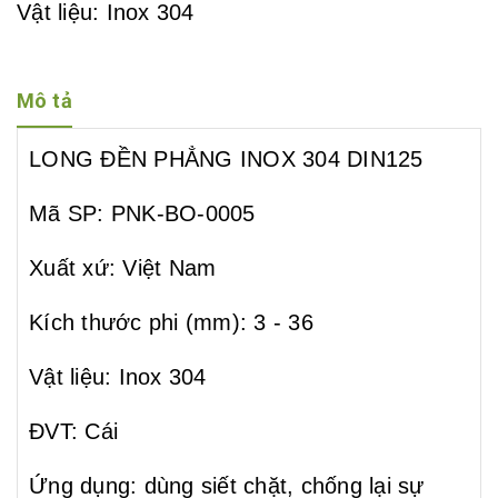
Vật liệu: Inox 304
ĐVT: Cái
Mô tả
Ứng dụng: dùng siết chặt, chống lại sự giãn
nở, lỏng...
LONG ĐỀN PHẲNG INOX 304 DIN125
Mã SP: PNK-BO-0005
Xuất xứ: Việt Nam
Kích thước phi (mm): 3 - 36
Vật liệu: Inox 304
ĐVT: Cái
Ứng dụng: dùng siết chặt, chống lại sự