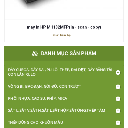
may in HP M1132MFP(In - scan - copy)
Giá: liên hệ
DANH MỤC SẢN PHẨM
DÂY CUROA, DÂY ĐAI, PU LÕI THÉP, ĐAI DẸT, DÂY BĂNG TẢI,
CON LĂN RULO
VÒNG BI, BẠC ĐẠN, GỐI ĐỠ, CON TRƯỢT
PHÔI NHỰA, CAO SU, PHÍP, MICA
SẮT U,SẮT V,SẮT H,SẮT L,SẮT HỘP,SẮT ỐNG,THÉP TẤM
THÉP DÙNG CHO KHUÔN MẪU