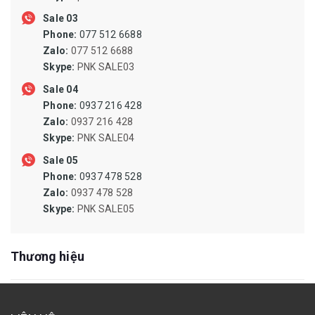
ĐỘNG CƠ GIẢM TỐC, BƠM CÔNG NGHIỆP
Sale 03
Phone:
077 512 6688
QUẠT CÔNG NGHIỆP, QUẠT LY TÂM
Zalo:
077 512 6688
SIN PHỐT, PHỐT CHỊU NHIỆT, ORING CHỊU NHIỆT
Skype:
PNK SALE03
Sale 04
NAM CHÂM DẠNG THANH, NAM CHÂM DẠNG CUỘN, NAM
Phone:
0937 216 428
CHÂM DẠNG ỐNG
Zalo:
0937 216 428
MŨI KHOAN TARO DOA PHAY TIỆN MÀI DŨA MŨI VÍT ĐẦU
Skype:
PNK SALE04
MĂNG RANH
Sale 05
MÁY KHOAN, MÁY PHAY, MÁY MÀI, MÁY CHÀ NHÁM, MÁY BẮT
Phone:
0937 478 528
ỐC VÍT
Zalo:
0937 478 528
Skype:
PNK SALE05
ĐÁ CẮT,MÀI,CÀ LEM,NHÁM NỈ ĐÁNH BÓNG,BÁNH CHÉN CƯỚC
DÂY RÚT,DÂY POLY,DÂY DÙ,BẠT CHE,LƯỚI CHẮN CÔN TRÙNG
Thương hiệu
CAO SU SILICONE CHỊU NHIỆT, TẤM SILICONE, RON SILICONE,
DÂY SILICONE ĐẶC, ỐNG SILICONE DẪN DUNG DỊCH, ỐNG HÚT
SILICONE