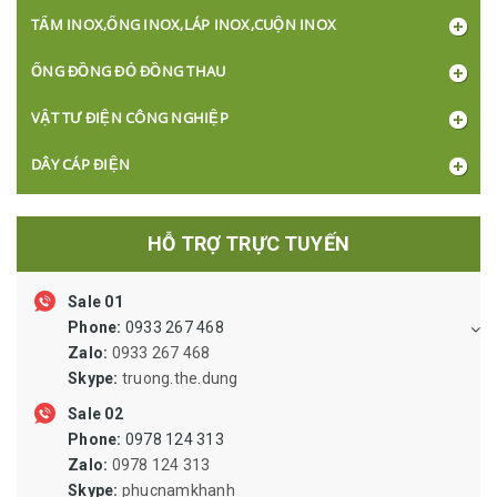
TẤM INOX,ỐNG INOX,LÁP INOX,CUỘN INOX
ỐNG ĐỒNG ĐỎ ĐỒNG THAU
VẬT TƯ ĐIỆN CÔNG NGHIỆP
DÂY CÁP ĐIỆN
BÓNG ĐÈN, Ổ CẮM, CÔNG TẮC
HỖ TRỢ TRỰC TUYẾN
XI LANH ỐNG HƠI VAN LỌC VẬT TƯ KHÍ NÉN
Sale 01
KHỚP NỐI NHÔNG SÊN BĂNG TẢI PULLY
Phone:
0933 267 468
ỐNG THỦY LỰC, ỐNG SIPHON, ỐNG RUỘT GÀ LÕI THÉP, ỐNG
Zalo:
0933 267 468
MỀM INOX DẪN DUNG DỊCH
Skype:
truong.the.dung
VẬT TƯ VAN ĐƯỜNG ỐNG, MẶT BÍCH
Sale 02
Phone:
0978 124 313
VẬT TƯ BẢO HỘ LAO ĐỘNG
Zalo:
0978 124 313
Skype:
phucnamkhanh