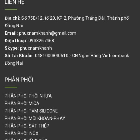
LIÊN HỆ
TÚI PE,BAO BÌ KRAFT,VẢI BỐ,THÙNG CARTON
Địa chỉ:
Số 75E/12, tổ 20, KP 2, Phường Trảng Dài, Thành phố
BÌNH ẮC QUY, BÌNH ĐIỆN, BÌNH SẠC, BÌNH ỔN ÁP
Đồng Nai
DẦU NHỚT CÔNG NGHIỆP
Email:
phucnamkhanh@gmail.com
Điện thoại:
0933267468
QUE HÀN, VẬT TƯ HÀN
Skype:
phucnamkhanh
Số Tài Khoản:
0481000840610 - CN Ngân Hàng Vietcombank
VẬT TƯ NGŨ KIM NGÀNH GỖ
Đồng Nai
BÙ LON, ỐC VÍT, ỐC SIẾT CÁP, DÂY CÁP THÉP, CÙM ÔM ỐNG
PHÂN PHỐI
THIẾT BỊ DỤNG CỤ DÙNG TRONG PHÒNG SẠCH
PHÂN PHỐI PHÔI NHỰA
PALLET, GỖ VÁN CÔNG NGHIỆP
PHÂN PHỐI MICA
PHÂN PHỐI TẤM SILICONE
PHỤ KIỆN KHỚP NỐI HJ, ỐNG THÉP BỌC NHỰA HÀN QUỐC
PHÂN PHỐI MŨI KHOAN-PHAY
SƠN NƯỚC,SƠN DẦU,SƠN CHỐNG THẤM,SƠN NỀN EPOXY,GIA
PHÂN PHỐI SẮT THÉP
CÔNG SƠN HẤP NHIỆT
PHÂN PHỐI INOX