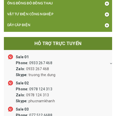
ỐNG ĐỒNG ĐỎ ĐỒNG THAU
VẬT TƯ ĐIỆN CÔNG NGHIỆP
DÂY CÁP ĐIỆN
BÓNG ĐÈN, Ổ CẮM, CÔNG TẮC
HỖ TRỢ TRỰC TUYẾN
XI LANH ỐNG HƠI VAN LỌC VẬT TƯ KHÍ NÉN
Sale 01
KHỚP NỐI NHÔNG SÊN BĂNG TẢI PULLY
Phone:
0933 267 468
ỐNG THỦY LỰC, ỐNG SIPHON, ỐNG RUỘT GÀ LÕI THÉP, ỐNG
Zalo:
0933 267 468
MỀM INOX DẪN DUNG DỊCH
Skype:
truong.the.dung
VẬT TƯ VAN ĐƯỜNG ỐNG, MẶT BÍCH
Sale 02
Phone:
0978 124 313
VẬT TƯ BẢO HỘ LAO ĐỘNG
Zalo:
0978 124 313
Skype:
phucnamkhanh
ĐỘNG CƠ GIẢM TỐC, BƠM CÔNG NGHIỆP
Sale 03
Phone:
077 512 6688