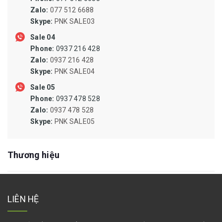
QUẠT CÔNG NGHIỆP, QUẠT LY TÂM
Zalo:
077 512 6688
SIN PHỐT, PHỐT CHỊU NHIỆT, ORING CHỊU NHIỆT
Skype:
PNK SALE03
Sale 04
NAM CHÂM DẠNG THANH, NAM CHÂM DẠNG CUỘN, NAM
Phone:
0937 216 428
CHÂM DẠNG ỐNG
Zalo:
0937 216 428
MŨI KHOAN TARO DOA PHAY TIỆN MÀI DŨA MŨI VÍT ĐẦU
Skype:
PNK SALE04
MĂNG RANH
Sale 05
MÁY KHOAN, MÁY PHAY, MÁY MÀI, MÁY CHÀ NHÁM, MÁY BẮT
Phone:
0937 478 528
ỐC VÍT
Zalo:
0937 478 528
Skype:
PNK SALE05
ĐÁ CẮT,MÀI,CÀ LEM,NHÁM NỈ ĐÁNH BÓNG,BÁNH CHÉN CƯỚC
DÂY RÚT,DÂY POLY,DÂY DÙ,BẠT CHE,LƯỚI CHẮN CÔN TRÙNG
Thương hiệu
CAO SU SILICONE CHỊU NHIỆT, TẤM SILICONE, RON SILICONE,
DÂY SILICONE ĐẶC, ỐNG SILICONE DẪN DUNG DỊCH, ỐNG HÚT
SILICONE
LIÊN HỆ
TÚI PE,BAO BÌ KRAFT,VẢI BỐ,THÙNG CARTON