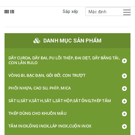
Sắp xếp:
DANH MỤC SẢN PHẨM
DÂY CUROA, DÂY ĐAI, PU LÕI THÉP, ĐAI DẸT, DÂY BĂNG TẢI,
CON LĂN RULO
VÒNG BI, BẠC ĐẠN, GỐI ĐỠ, CON TRƯỢT
PHÔI NHỰA, CAO SU, PHÍP, MICA
SẮT U,SẮT V,SẮT H,SẮT L,SẮT HỘP,SẮT ỐNG,THÉP TẤM
THÉP DÙNG CHO KHUÔN MẪU
TẤM INOX,ỐNG INOX,LÁP INOX,CUỘN INOX