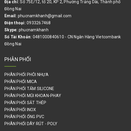
Địa chỉ:
Số 75E/12, tổ 20, KP 2, Phường Trảng Dài, Thành phố
BÌNH ẮC QUY, BÌNH ĐIỆN, BÌNH SẠC, BÌNH ỔN ÁP
Đồng Nai
DẦU NHỚT CÔNG NGHIỆP
Email:
phucnamkhanh@gmail.com
Điện thoại:
0933267468
QUE HÀN, VẬT TƯ HÀN
Skype:
phucnamkhanh
Số Tài Khoản:
0481000840610 - CN Ngân Hàng Vietcombank
VẬT TƯ NGŨ KIM NGÀNH GỖ
Đồng Nai
BÙ LON, ỐC VÍT, ỐC SIẾT CÁP, DÂY CÁP THÉP, CÙM ÔM ỐNG
PHÂN PHỐI
THIẾT BỊ DỤNG CỤ DÙNG TRONG PHÒNG SẠCH
PHÂN PHỐI PHÔI NHỰA
PALLET, GỖ VÁN CÔNG NGHIỆP
PHÂN PHỐI MICA
PHÂN PHỐI TẤM SILICONE
PHỤ KIỆN KHỚP NỐI HJ, ỐNG THÉP BỌC NHỰA HÀN QUỐC
PHÂN PHỐI MŨI KHOAN-PHAY
SƠN NƯỚC,SƠN DẦU,SƠN CHỐNG THẤM,SƠN NỀN EPOXY,GIA
PHÂN PHỐI SẮT THÉP
CÔNG SƠN HẤP NHIỆT
PHÂN PHỐI INOX
PHÂN PHỐI ỐNG PVC
CÂN ĐIỆN TỬ,CÂN BÀN ĐIỆN TỬ,CÂN PHÂN TÍCH,CÂN ĐẾM
MẪU
PHÂN PHỐI DÂY RÚT - POLY