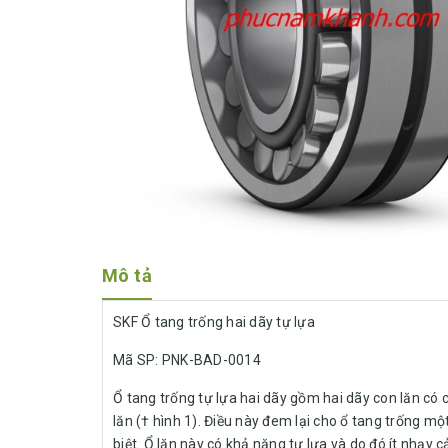
Mô tả
SKF Ổ tang trống hai dãy tự lựa
Mã SP: PNK-BAD-0014
Ổ tang trống tự lựa hai dãy gồm hai dãy con lăn có 
lăn († hình 1). Điều này đem lại cho ổ tang trống m
biệt. Ổ lăn này có khả năng tự lựa và do đó ít nhạy 