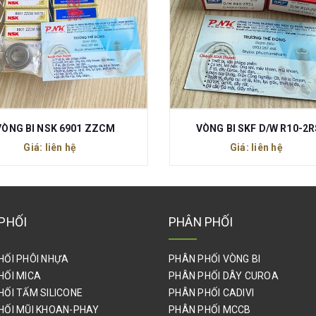
ÒNG BI SKF D/W R10-2RS1
VÒNG BI NTN 6209ZZ
Giá: liên hệ
Giá: liên hệ
PHỐI
PHÂN PHỐI
HỐI PHÔI NHỰA
PHÂN PHỐI VÒNG BI
HỐI MICA
PHÂN PHỐI DÂY CUROA
HỐI TẤM SILICONE
PHÂN PHỐI CADIVI
HỐI MŨI KHOAN-PHAY
PHÂN PHỐI MCCB