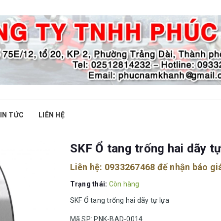
IN TỨC
LIÊN HỆ
SKF Ổ tang trống hai dãy tự
Liên hệ:
0933267468
để nhận báo gi
Trạng thái:
Còn hàng
SKF Ổ tang trống hai dãy tự lựa
Mã SP: PNK-BAD-0014