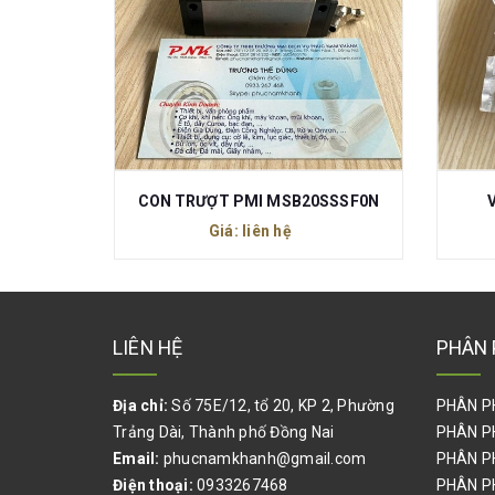
SSSF0N
VÒNG BI NSK 6901 ZZCM
V
Giá: liên hệ
LIÊN HỆ
PHÂN 
Địa chỉ:
Số 75E/12, tổ 20, KP 2, Phường
PHÂN P
Trảng Dài, Thành phố Đồng Nai
PHÂN P
Email:
phucnamkhanh@gmail.com
PHÂN P
Điện thoại:
0933267468
PHÂN P