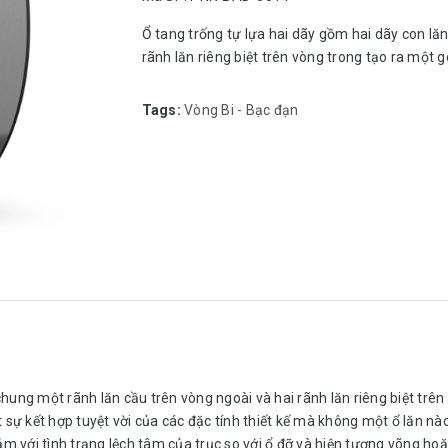
Ổ tang trống tự lựa hai dãy gồm hai dãy con lă
rãnh lăn riêng biệt trên vòng trong tạo ra một gó
Tags:
Vòng Bi - Bạc đạn
chung một rãnh lăn cầu trên vòng ngoài và hai rãnh lăn riêng biệt trên
ột sự kết hợp tuyệt vời của các đặc tính thiết kế mà không một ổ lăn n
cảm với tình trạng lệch tâm của trục so với ổ đỡ và hiện tượng võng ho