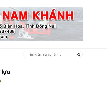
 lựa
á