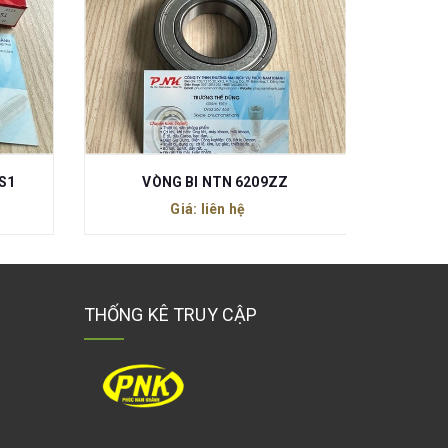
CON TRƯỢT VUÔNG NSK LH20EMZ
VÒNG 
Giá: liên hệ
THỐNG KÊ TRUY CẬP