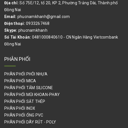
Địa chỉ:
Số 75E/12, tổ 20, KP 2, Phường Trảng Dài, Thành phố
Đồng Nai
Email:
phucnamkhanh@gmail.com
Điện thoại:
0933267468
Skype:
phucnamkhanh
Số Tài Khoản:
0481000840610 - CN Ngân Hàng Vietcombank
Đồng Nai
PHÂN PHỐI
PHÂN PHỐI PHÔI NHỰA
PHÂN PHỐI MICA
PHÂN PHỐI TẤM SILICONE
PHÂN PHỐI MŨI KHOAN-PHAY
PHÂN PHỐI SẮT THÉP
PHÂN PHỐI INOX
PHÂN PHỐI ỐNG PVC
PHÂN PHỐI DÂY RÚT - POLY