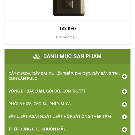
TAY KÉO
Giá: liên hệ
DANH MỤC SẢN PHẨM
DÂY CUROA, DÂY ĐAI, PU LÕI THÉP, ĐAI DẸT, DÂY BĂNG TẢI,
CON LĂN RULO
VÒNG BI, BẠC ĐẠN, GỐI ĐỠ, CON TRƯỢT
PHÔI NHỰA, CAO SU, PHÍP, MICA
SẮT U,SẮT V,SẮT H,SẮT L,SẮT HỘP,SẮT ỐNG,THÉP TẤM
THÉP DÙNG CHO KHUÔN MẪU