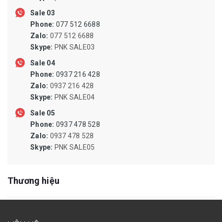
ĐỘNG CƠ GIẢM TỐC, BƠM CÔNG NGHIỆP
Sale 03
Phone:
077 512 6688
QUẠT CÔNG NGHIỆP, QUẠT LY TÂM
Zalo:
077 512 6688
SIN PHỐT, PHỐT CHỊU NHIỆT, ORING CHỊU NHIỆT
Skype:
PNK SALE03
Sale 04
NAM CHÂM DẠNG THANH, NAM CHÂM DẠNG CUỘN, NAM
Phone:
0937 216 428
CHÂM DẠNG ỐNG
Zalo:
0937 216 428
MŨI KHOAN TARO DOA PHAY TIỆN MÀI DŨA MŨI VÍT ĐẦU
Skype:
PNK SALE04
MĂNG RANH
Sale 05
MÁY KHOAN, MÁY PHAY, MÁY MÀI, MÁY CHÀ NHÁM, MÁY BẮT
Phone:
0937 478 528
ỐC VÍT
Zalo:
0937 478 528
Skype:
PNK SALE05
ĐÁ CẮT,MÀI,CÀ LEM,NHÁM NỈ ĐÁNH BÓNG,BÁNH CHÉN CƯỚC
DÂY RÚT,DÂY POLY,DÂY DÙ,BẠT CHE,LƯỚI CHẮN CÔN TRÙNG
Thương hiệu
CAO SU SILICONE CHỊU NHIỆT, TẤM SILICONE, RON SILICONE,
DÂY SILICONE ĐẶC, ỐNG SILICONE DẪN DUNG DỊCH, ỐNG HÚT
SILICONE