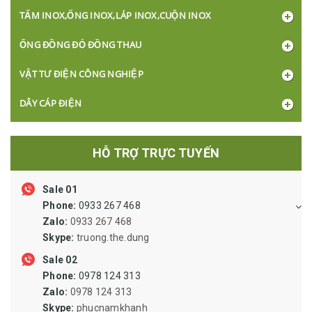
TẤM INOX,ỐNG INOX,LÁP INOX,CUỘN INOX
ỐNG ĐỒNG ĐỎ ĐỒNG THAU
VẬT TƯ ĐIỆN CÔNG NGHIỆP
DÂY CÁP ĐIỆN
BÓNG ĐÈN, Ổ CẮM, CÔNG TẮC
HỖ TRỢ TRỰC TUYẾN
XI LANH ỐNG HƠI VAN LỌC VẬT TƯ KHÍ NÉN
Sale 01
KHỚP NỐI NHÔNG SÊN BĂNG TẢI PULLY
Phone:
0933 267 468
ỐNG THỦY LỰC, ỐNG SIPHON, ỐNG RUỘT GÀ LÕI THÉP, ỐNG
Zalo:
0933 267 468
MỀM INOX DẪN DUNG DỊCH
Skype:
truong.the.dung
VẬT TƯ VAN ĐƯỜNG ỐNG, MẶT BÍCH
Sale 02
Phone:
0978 124 313
VẬT TƯ BẢO HỘ LAO ĐỘNG
Zalo:
0978 124 313
Skype:
phucnamkhanh