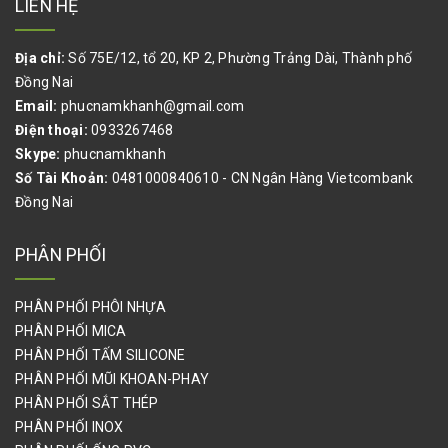
LIÊN HỆ
TÚI PE,BAO BÌ KRAFT,VẢI BỐ,THÙNG CARTON
Địa chỉ:
Số 75E/12, tổ 20, KP 2, Phường Trảng Dài, Thành phố
BÌNH ẮC QUY, BÌNH ĐIỆN, BÌNH SẠC, BÌNH ỔN ÁP
Đồng Nai
DẦU NHỚT CÔNG NGHIỆP
Email:
phucnamkhanh@gmail.com
Điện thoại:
0933267468
QUE HÀN, VẬT TƯ HÀN
Skype:
phucnamkhanh
Số Tài Khoản:
0481000840610 - CN Ngân Hàng Vietcombank
VẬT TƯ NGŨ KIM NGÀNH GỖ
Đồng Nai
BÙ LON, ỐC VÍT, ỐC SIẾT CÁP, DÂY CÁP THÉP, CÙM ÔM ỐNG
PHÂN PHỐI
THIẾT BỊ DỤNG CỤ DÙNG TRONG PHÒNG SẠCH
PHÂN PHỐI PHÔI NHỰA
PALLET, GỖ VÁN CÔNG NGHIỆP
PHÂN PHỐI MICA
PHÂN PHỐI TẤM SILICONE
PHỤ KIỆN KHỚP NỐI HJ, ỐNG THÉP BỌC NHỰA HÀN QUỐC
PHÂN PHỐI MŨI KHOAN-PHAY
SƠN NƯỚC,SƠN DẦU,SƠN CHỐNG THẤM,SƠN NỀN EPOXY,GIA
PHÂN PHỐI SẮT THÉP
CÔNG SƠN HẤP NHIỆT
PHÂN PHỐI INOX