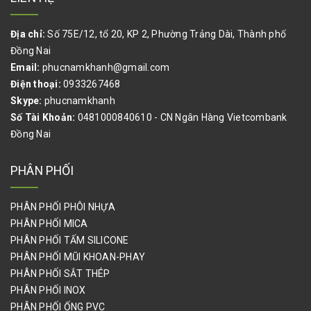
Địa chỉ:
Số 75E/12, tổ 20, KP 2, Phường Trảng Dài, Thành phố
Đồng Nai
Email:
phucnamkhanh@gmail.com
Điện thoại:
0933267468
Skype:
phucnamkhanh
Số Tài Khoản:
0481000840610 - CN Ngân Hàng Vietcombank
Đồng Nai
PHÂN PHỐI
PHÂN PHỐI PHÔI NHỰA
PHÂN PHỐI MICA
PHÂN PHỐI TẤM SILICONE
PHÂN PHỐI MŨI KHOAN-PHAY
PHÂN PHỐI SẮT THÉP
PHÂN PHỐI INOX
PHÂN PHỐI ỐNG PVC