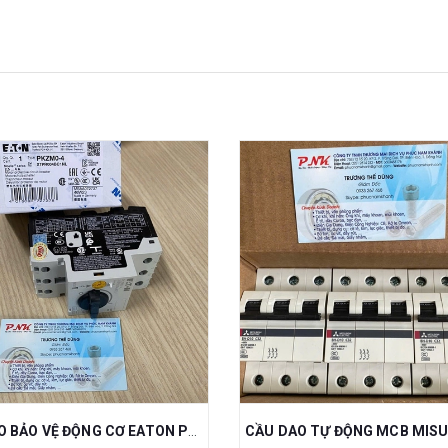
CẦU DAO BẢO VỆ ĐỘNG CƠ EATON PKZM0-4 1.5KW 2.5-4A