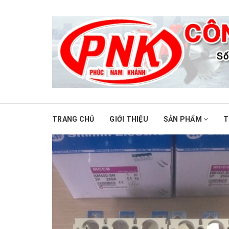
TRANG CHỦ
GIỚI THIỆU
SẢN PHẨM
T