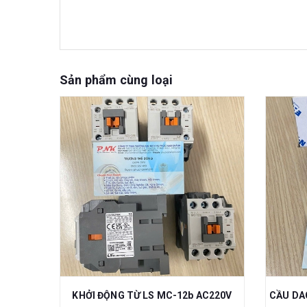
Sản phẩm cùng loại
KHỞI ĐỘNG TỪ TECO CU-11 48V 3A1B NC
KHỞI ĐỘNG TỪ LS MC-12b AC220V