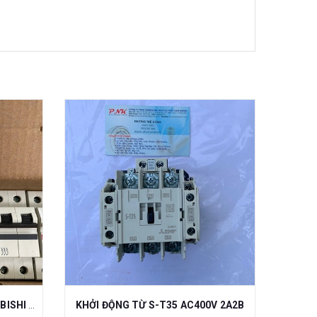
CẦU DAO TỰ ĐỘNG MCB MISUBISHI BH-D10 3P 32A C N
KHỞI ĐỘNG TỪ S-T35 AC400V 2A2B