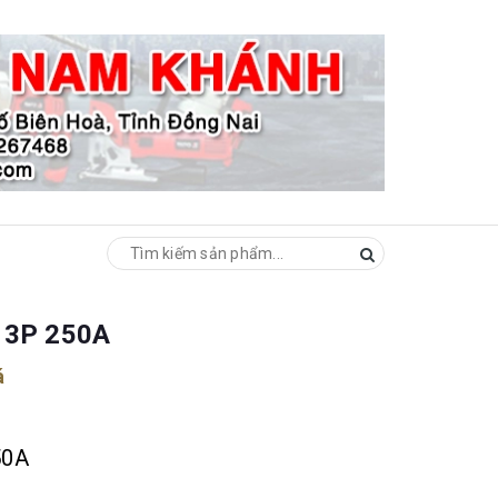
 3P 250A
á
50A