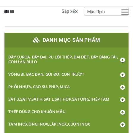
Sắp xếp:
DANH MỤC SẢN PHẨM
DÂY CUROA, DÂY ĐAI, PU LÕI THÉP, ĐAI DẸT, DÂY BĂNG TẢI,
CON LĂN RULO
VÒNG BI, BẠC ĐẠN, GỐI ĐỠ, CON TRƯỢT
PHÔI NHỰA, CAO SU, PHÍP, MICA
SẮT U,SẮT V,SẮT H,SẮT L,SẮT HỘP,SẮT ỐNG,THÉP TẤM
THÉP DÙNG CHO KHUÔN MẪU
TẤM INOX,ỐNG INOX,LÁP INOX,CUỘN INOX