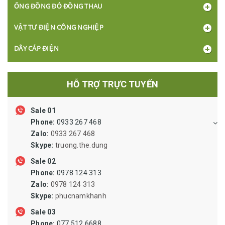
ỐNG ĐỒNG ĐỎ ĐỒNG THAU
VẬT TƯ ĐIỆN CÔNG NGHIỆP
DÂY CÁP ĐIỆN
BÓNG ĐÈN, Ổ CẮM, CÔNG TẮC
HỖ TRỢ TRỰC TUYẾN
XI LANH ỐNG HƠI VAN LỌC VẬT TƯ KHÍ NÉN
Sale 01
KHỚP NỐI NHÔNG SÊN BĂNG TẢI PULLY
Phone:
0933 267 468
ỐNG THỦY LỰC, ỐNG SIPHON, ỐNG RUỘT GÀ LÕI THÉP, ỐNG
Zalo:
0933 267 468
MỀM INOX DẪN DUNG DỊCH
Skype:
truong.the.dung
VẬT TƯ VAN ĐƯỜNG ỐNG, MẶT BÍCH
Sale 02
Phone:
0978 124 313
VẬT TƯ BẢO HỘ LAO ĐỘNG
Zalo:
0978 124 313
Skype:
phucnamkhanh
ĐỘNG CƠ GIẢM TỐC, BƠM CÔNG NGHIỆP
Sale 03
Phone:
077 512 6688