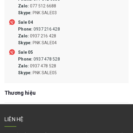
QUẠT CÔNG NGHIỆP, QUẠT LY TÂM
Zalo:
077 512 6688
SIN PHỐT, PHỐT CHỊU NHIỆT, ORING CHỊU NHIỆT
Skype:
PNK SALE03
Sale 04
NAM CHÂM DẠNG THANH, NAM CHÂM DẠNG CUỘN, NAM
Phone:
0937 216 428
CHÂM DẠNG ỐNG
Zalo:
0937 216 428
MŨI KHOAN TARO DOA PHAY TIỆN MÀI DŨA MŨI VÍT ĐẦU
Skype:
PNK SALE04
MĂNG RANH
Sale 05
MÁY KHOAN, MÁY PHAY, MÁY MÀI, MÁY CHÀ NHÁM, MÁY BẮT
Phone:
0937 478 528
ỐC VÍT
Zalo:
0937 478 528
Skype:
PNK SALE05
ĐÁ CẮT,MÀI,CÀ LEM,NHÁM NỈ ĐÁNH BÓNG,BÁNH CHÉN CƯỚC
DÂY RÚT,DÂY POLY,DÂY DÙ,BẠT CHE,LƯỚI CHẮN CÔN TRÙNG
Thương hiệu
CAO SU SILICONE CHỊU NHIỆT, TẤM SILICONE, RON SILICONE,
DÂY SILICONE ĐẶC, ỐNG SILICONE DẪN DUNG DỊCH, ỐNG HÚT
SILICONE
LIÊN HỆ
TÚI PE,BAO BÌ KRAFT,VẢI BỐ,THÙNG CARTON