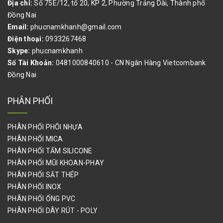
Địa chỉ:
Số 75E/12, tổ 20, KP 2, Phường Trảng Dài, Thành phố
BÌNH ẮC QUY, BÌNH ĐIỆN, BÌNH SẠC, BÌNH ỔN ÁP
Đồng Nai
DẦU NHỚT CÔNG NGHIỆP
Email:
phucnamkhanh@gmail.com
Điện thoại:
0933267468
QUE HÀN, VẬT TƯ HÀN
Skype:
phucnamkhanh
Số Tài Khoản:
0481000840610 - CN Ngân Hàng Vietcombank
VẬT TƯ NGŨ KIM NGÀNH GỖ
Đồng Nai
BÙ LON, ỐC VÍT, ỐC SIẾT CÁP, DÂY CÁP THÉP, CÙM ÔM ỐNG
PHÂN PHỐI
THIẾT BỊ DỤNG CỤ DÙNG TRONG PHÒNG SẠCH
PHÂN PHỐI PHÔI NHỰA
PALLET, GỖ VÁN CÔNG NGHIỆP
PHÂN PHỐI MICA
PHÂN PHỐI TẤM SILICONE
PHỤ KIỆN KHỚP NỐI HJ, ỐNG THÉP BỌC NHỰA HÀN QUỐC
PHÂN PHỐI MŨI KHOAN-PHAY
SƠN NƯỚC,SƠN DẦU,SƠN CHỐNG THẤM,SƠN NỀN EPOXY,GIA
PHÂN PHỐI SẮT THÉP
CÔNG SƠN HẤP NHIỆT
PHÂN PHỐI INOX
PHÂN PHỐI ỐNG PVC
CÂN ĐIỆN TỬ,CÂN BÀN ĐIỆN TỬ,CÂN PHÂN TÍCH,CÂN ĐẾM
MẪU
PHÂN PHỐI DÂY RÚT - POLY