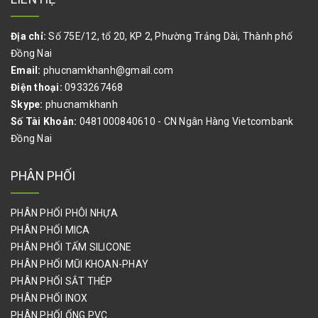
Địa chỉ:
Số 75E/12, tổ 20, KP 2, Phường Trảng Dài, Thành phố
Đồng Nai
Email:
phucnamkhanh@gmail.com
Điện thoại:
0933267468
Skype:
phucnamkhanh
Số Tài Khoản:
0481000840610 - CN Ngân Hàng Vietcombank
Đồng Nai
PHÂN PHỐI
PHÂN PHỐI PHÔI NHỰA
PHÂN PHỐI MICA
PHÂN PHỐI TẤM SILICONE
PHÂN PHỐI MŨI KHOAN-PHAY
PHÂN PHỐI SẮT THÉP
PHÂN PHỐI INOX
PHÂN PHỐI ỐNG PVC