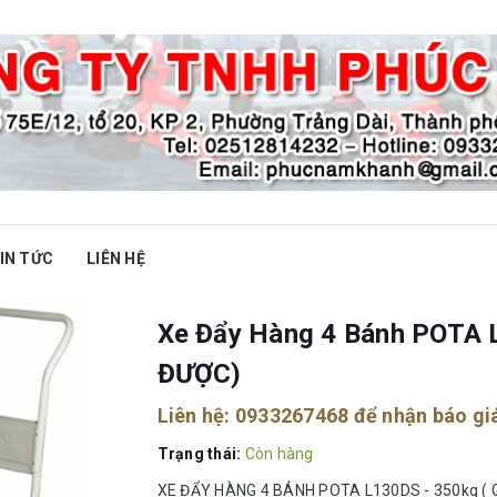
IN TỨC
LIÊN HỆ
Xe Đẩy Hàng 4 Bánh POTA 
ĐƯỢC)
Liên hệ:
0933267468
để nhận báo gi
Trạng thái:
Còn hàng
XE ĐẨY HÀNG 4 BÁNH POTA L130DS - 350kg (