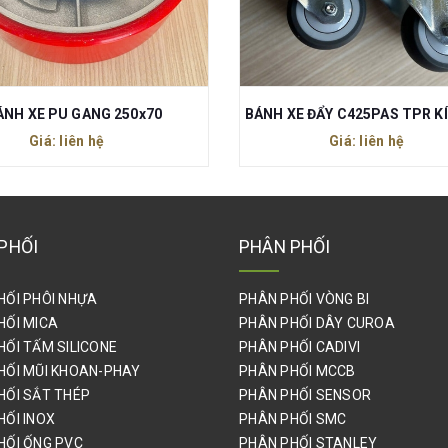
BÁNH XE ĐẨY C425PAS TPR KÍCH THƯỚC 75x32 REN M10x30MM
Giá: liên hệ
Giá: liên hệ
PHỐI
PHÂN PHỐI
HỐI PHÔI NHỰA
PHÂN PHỐI VÒNG BI
HỐI MICA
PHÂN PHỐI DÂY CUROA
HỐI TẤM SILICONE
PHÂN PHỐI CADIVI
HỐI MŨI KHOAN-PHAY
PHÂN PHỐI MCCB
HỐI SẮT THÉP
PHÂN PHỐI SENSOR
HỐI INOX
PHÂN PHỐI SMC
HỐI ỐNG PVC
PHÂN PHỐI STANLEY