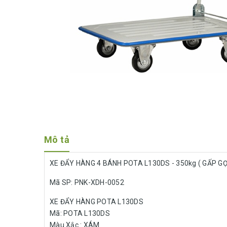
Mô tả
XE ĐẨY HÀNG 4 BÁNH POTA L130DS - 350kg ( GẤP G
Mã SP: PNK-XDH-0052
XE ĐẨY HÀNG POTA L130DS
Mã: POTA L130DS
Màu Xắc : XÁM