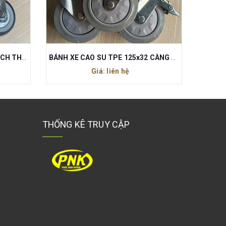
BÁNH XE CAO SU TPE 125x32 CÀNG THÉP XOAY REN M12 CÓ KHÓA
BÁNH XE NHỰA VÀNG 80MM XOAY
BÁNH
Giá: liên hệ
THỐNG KÊ TRUY CẬP