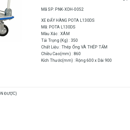
Mã SP: PNK-XDH-0052
XE ĐẨY HÀNG POTA L130DS
Mã: POTA L130DS
Màu Xắc : XÁM
Tải Trọng (Kg) : 350
Chất Liệu : Thép Ống VÀ THÉP TẤM
Chiều Cao(mm) : 860
Kích Thước(mm) : Rộng 600 x Dài 900
ỌN ĐƯỢC)