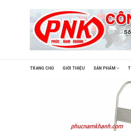
TRANG CHỦ
GIỚI THIỆU
SẢN PHẨM
T