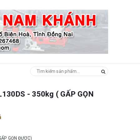
L130DS - 350kg ( GẤP GỌN
á
 GẤP GỌN ĐƯỢC)