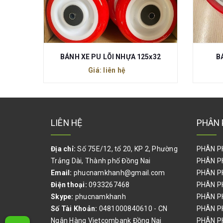
x32
BÁNH XE PU GANG 250x70
Giá: liên hệ
LIÊN HỆ
PHÂN 
Địa chỉ:
Số 75E/12, tổ 20, KP 2, Phường
PHÂN P
Trảng Dài, Thành phố Đồng Nai
PHÂN P
Email:
phucnamkhanh@gmail.com
PHÂN P
Điện thoại:
0933267468
PHÂN P
Skype:
phucnamkhanh
PHÂN P
Số Tài Khoản:
0481000840610 - CN
PHÂN P
Ngân Hàng Vietcombank Đồng Nai
PHÂN P