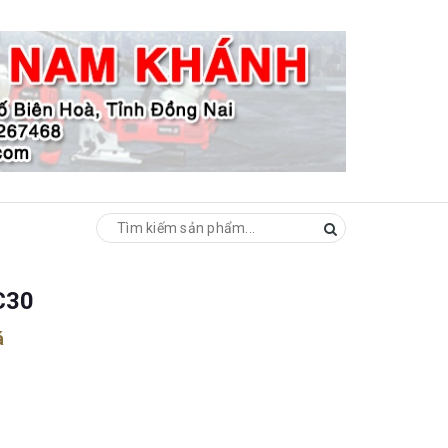
C30
á