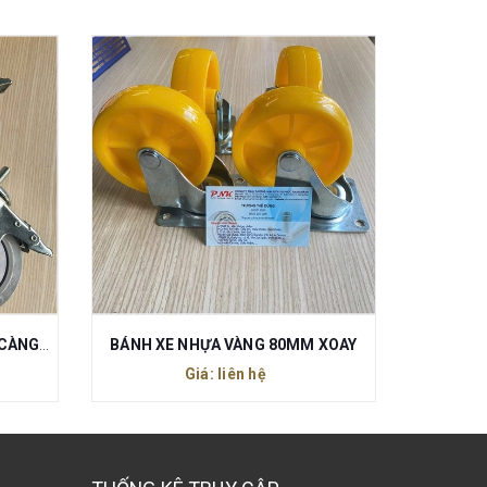
BÁNH XE CAO SU TPE 125x32 CÀNG THÉP XOAY REN M12 CÓ KHÓA
BÁNH XE NHỰA VÀNG 80MM XOAY
BÁNH X
Giá: liên hệ